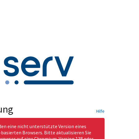
ung
Hilfe
den eine nicht unterstützte Version eines
asierten Browsers. Bitte aktualisieren Sie
rowser auf eine Chromium-Version 138 oder